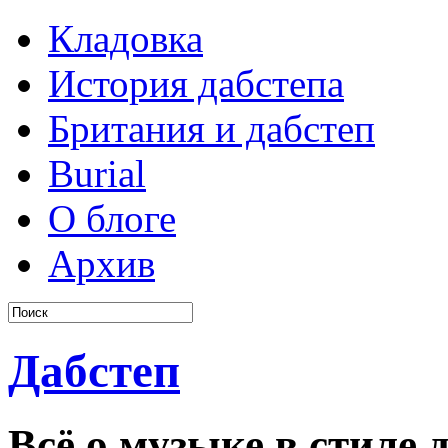
Кладовка
История дабстепа
Британия и дабстеп
Burial
О блоге
Архив
Дабстеп
Всё о музыке в стиле д