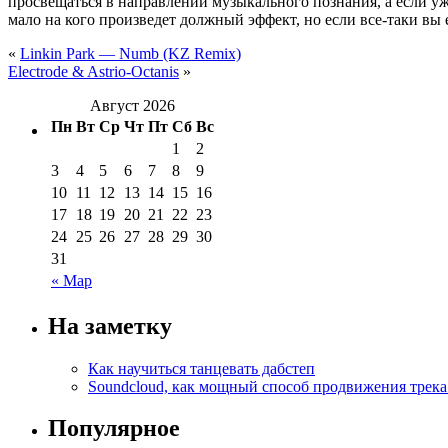
просвещаться в направлении музыкального познания, а если уж э
мало на кого произведет должный эффект, но если все-таки вы 
«
Linkin Park — Numb (KZ Remix)
Electrode & Astrio-Octanis
»
Август 2026
Пн
Вт
Ср
Чт
Пт
Сб
Вс
1
2
3
4
5
6
7
8
9
10
11
12
13
14
15
16
17
18
19
20
21
22
23
24
25
26
27
28
29
30
31
« Мар
На заметку
Как научиться танцевать дабстеп
Soundcloud, как мощный способ продвижения трека
Популярное