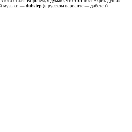
 этого стиля. Впрочем, я думаю, что этот пост «крик души»
той музыки —
dubstep
(в русском варианте — дабстеп)