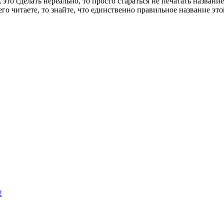
то сделать нереально, то просто стараться не печатать название
его читаете, то знайте, что единственно правильное название э
!