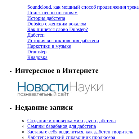
Soundcloud, как мощный способ продвижения трека
Поиск песни по словам
История дабстепа
Dubstep с женским вокалом
Как пишется слово Dubstep?
Дабстеп
История возникновения дабстепа
Наркотики в музыке
Drumstep
Кладовка
Интересное в Интернете
Недавние записи
Создание и проверка миксдауна дабстепа
Сэмплы барабанов для дабстепа
Заставьте себя выделиться, как дабстеп творитель
Дабстеп: краткий справочник продюсера