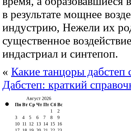
время, а образовавшиеся 
в результате мощнее возд
индустрию, Нежели их ро
существенное воздействие
индастриал и синтепоп.
«
Какие танцоры дабстеп 
Дабстеп: краткий справо
Август 2026
Пн
Вт
Ср
Чт
Пт
Сб
Вс
1
2
3
4
5
6
7
8
9
10
11
12
13
14
15
16
17
18
19
20
21
22
23