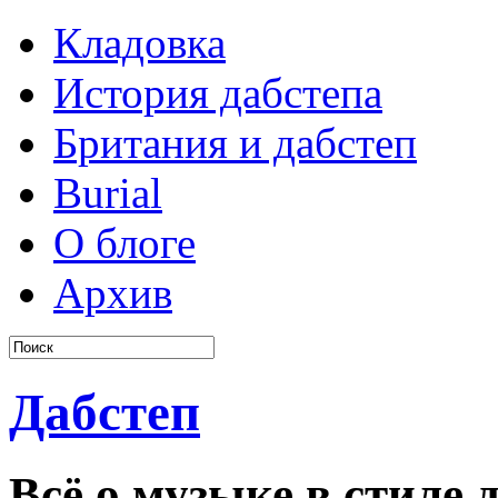
Кладовка
История дабстепа
Британия и дабстеп
Burial
О блоге
Архив
Дабстеп
Всё о музыке в стиле д