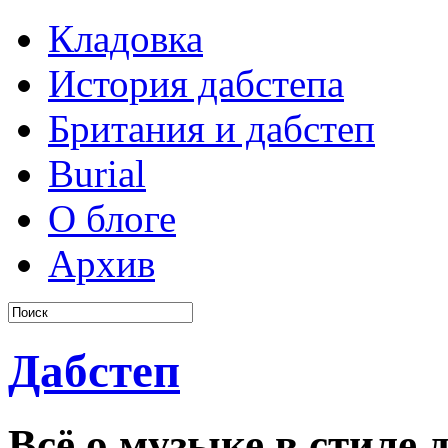
Кладовка
История дабстепа
Британия и дабстеп
Burial
О блоге
Архив
Дабстеп
Всё о музыке в стиле д