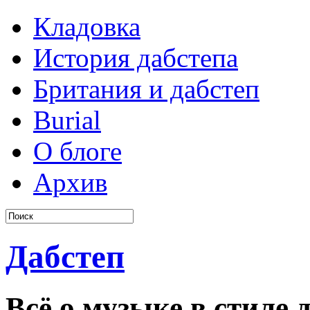
Кладовка
История дабстепа
Британия и дабстеп
Burial
О блоге
Архив
Дабстеп
Всё о музыке в стиле д