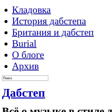
Кладовка
История дабстепа
Британия и дабстеп
Burial
О блоге
Архив
Дабстеп
Всё о музыке в стиле д