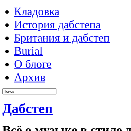
Кладовка
История дабстепа
Британия и дабстеп
Burial
О блоге
Архив
Дабстеп
Всё о музыке в стиле д