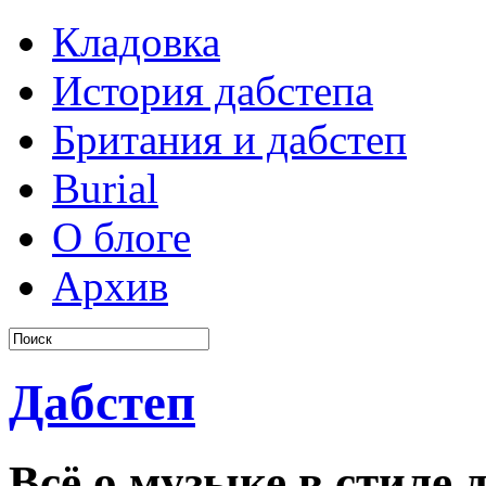
Кладовка
История дабстепа
Британия и дабстеп
Burial
О блоге
Архив
Дабстеп
Всё о музыке в стиле д