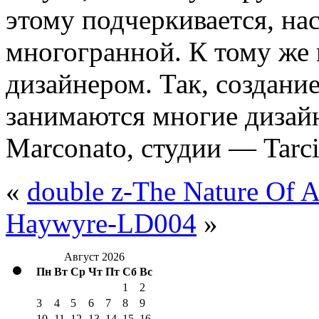
этому подчеркивается, на
многогранной. К тому же 
дизайнером. Так, создани
занимаются многие дизайне
Marconato, студии — Tarcis
«
double z-The Nature Of A
Haywyre-LD004
»
Август 2026
Пн
Вт
Ср
Чт
Пт
Сб
Вс
1
2
3
4
5
6
7
8
9
10
11
12
13
14
15
16