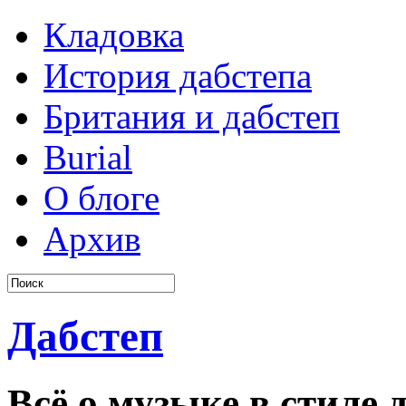
Кладовка
История дабстепа
Британия и дабстеп
Burial
О блоге
Архив
Дабстеп
Всё о музыке в стиле д