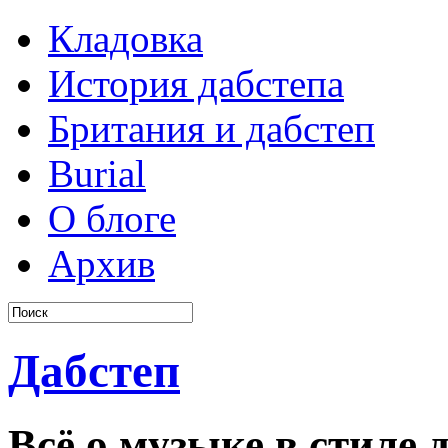
Кладовка
История дабстепа
Британия и дабстеп
Burial
О блоге
Архив
Дабстеп
Всё о музыке в стиле д