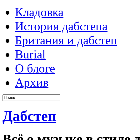
Кладовка
История дабстепа
Британия и дабстеп
Burial
О блоге
Архив
Дабстеп
Всё о музыке в стиле д