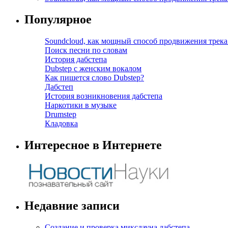
Популярное
Soundcloud, как мощный способ продвижения трека
Поиск песни по словам
История дабстепа
Dubstep с женским вокалом
Как пишется слово Dubstep?
Дабстеп
История возникновения дабстепа
Наркотики в музыке
Drumstep
Кладовка
Интересное в Интернете
Недавние записи
Создание и проверка миксдауна дабстепа