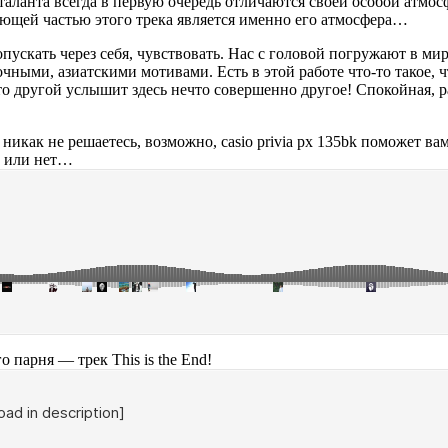
таланта всегда в первую очередь отличаются своей особой атмосф
ляющей частью этого трека является именно его атмосфера…
ускать через себя, чувствовать. Нас с головой погружают в мир 
точными, азиатскими мотивами. Есть в этой работе что-то такое, 
-то другой услышит здесь нечто совершенно другое! Спокойная, р
е никак не решаетесь, возможно, casio privia px 135bk поможет ва
ь или нет…
о парня — трек This is the End!