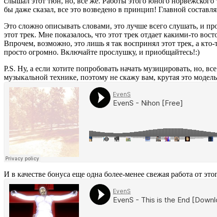
слышал этот тюн, но, все же. Работы этого юного норвежского 
бы даже сказал, все это возведено в принцип! Главной состав
Это сложно описывать словами, это лучше всего слушать, и проп
этот трек. Мне показалось, что этот трек отдает какими-то вос
Впрочем, возможно, это лишь я так воспринял этот трек, а кто
просто огромно. Включайте прослушку, и приобщайтесь!:)
P.S. Ну, а если хотите попробовать начать музицировать, но, вс
музыкальной технике, поэтому не скажу вам, крутая это модел
И в качестве бонуса еще одна более-менее свежая работа от этог