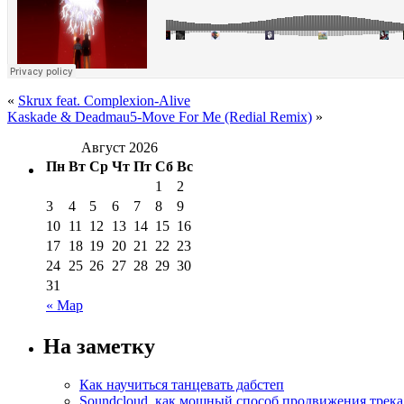
«
Skrux feat. Complexion-Alive
Kaskade & Deadmau5-Move For Me (Redial Remix)
»
Август 2026
Пн
Вт
Ср
Чт
Пт
Сб
Вс
1
2
3
4
5
6
7
8
9
10
11
12
13
14
15
16
17
18
19
20
21
22
23
24
25
26
27
28
29
30
31
« Мар
На заметку
Как научиться танцевать дабстеп
Soundcloud, как мощный способ продвижения трека