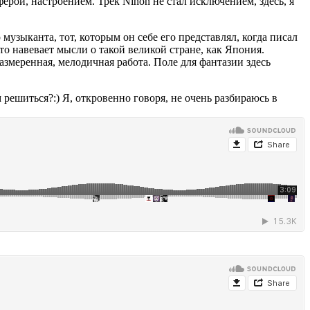
ерой, настроением. Трек Nihon не стал исключением, здесь, я
музыканта, тот, которым он себе его представлял, когда писал
что навевает мысли о такой великой стране, как Япония.
азмеренная, мелодичная работа. Поле для фантазии здесь
м решиться?:) Я, откровенно говоря, не очень разбираюсь в