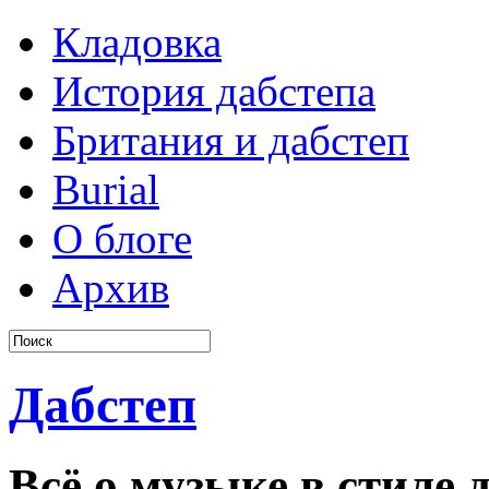
Кладовка
История дабстепа
Британия и дабстеп
Burial
О блоге
Архив
Дабстеп
Всё о музыке в стиле д