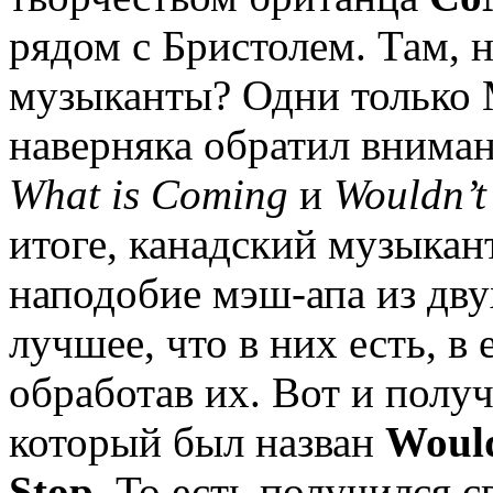
рядом с Бристолем. Там, 
музыканты? Одни только Ma
наверняка обратил вниман
What is Coming
и
Wouldn’t 
итоге, канадский музыкант
наподобие мэш-апа из дву
лучшее, что в них есть, в
обработав их. Вот и полу
который был назван
Would
Stop
. То есть получился 