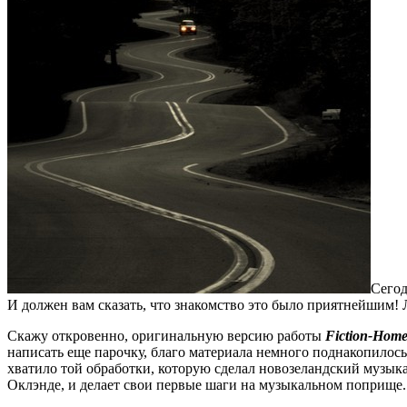
Сегод
И должен вам сказать, что знакомство это было приятнейшим! 
Скажу откровенно, оригинальную версию работы
Fiction-Hom
написать еще парочку, благо материала немного поднакопилось:
хватило той обработки, которую сделал новозеландский музык
Оклэнде, и делает свои первые шаги на музыкальном поприще.