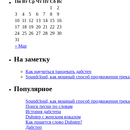
Пн
Вт
Ср
Чт
Пт
Сб
Вс
1
2
3
4
5
6
7
8
9
10
11
12
13
14
15
16
17
18
19
20
21
22
23
24
25
26
27
28
29
30
31
« Мар
На заметку
Как научиться танцевать дабстеп
Soundcloud, как мощный способ продвижения трека
Популярное
Soundcloud, как мощный способ продвижения трека
Поиск песни по словам
История дабстепа
Dubstep с женским вокалом
Как пишется слово Dubstep?
Дабстеп