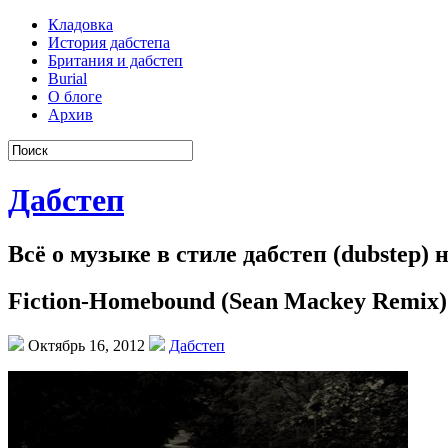
Кладовка
История дабстепа
Британия и дабстеп
Burial
О блоге
Архив
Дабстеп
Всё о музыке в стиле дабстеп (dubstep)
Fiction-Homebound (Sean Mackey Remix)
Октябрь 16, 2012
Дабстеп