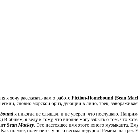
ня я хочу рассказать вам о работе
Fiction-Homebound (Sean Mac
Легкий, словно морской бриз, дующий в лицо, трек, заворажива
ebound
я никогда не слышал, и не уверен, что послушаю. Наприме
) В общем, я веду к тому, что вполне могу забыть о том, что хот
ант
Sean Mackey
. Это настоящее имя этого юного музыканта. Ему
 Как по мне, получается у него весьма недурно! Ремикс на тре