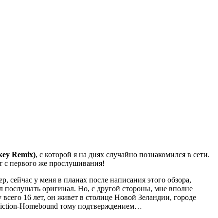
key Remix)
, с которой я на днях случайно познакомился в сети.
ет с первого же прослушивания!
р, сейчас у меня в планах после написания этого обзора,
ел послушать оригинал. Но, с другой стороны, мне вполне
 всего 16 лет, он живет в столице Новой Зеландии, городе
к Fiction-Homebound тому подтверждением…