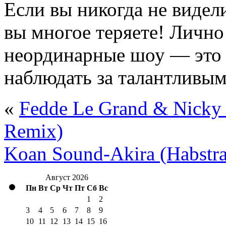
Если вы никогда не виде
вы многое теряете! Личн
неординарные шоу — это 
наблюдать за талантливы
«
Fedde Le Grand & Nicky
Remix)
Koan Sound-Akira (Habstr
Август 2026
Пн
Вт
Ср
Чт
Пт
Сб
Вс
1
2
3
4
5
6
7
8
9
10
11
12
13
14
15
16