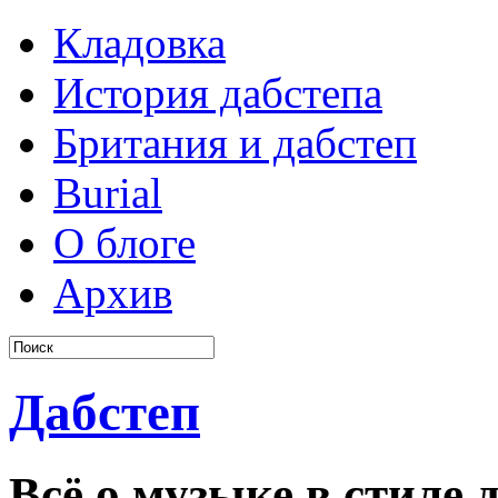
Кладовка
История дабстепа
Британия и дабстеп
Burial
О блоге
Архив
Дабстеп
Всё о музыке в стиле д