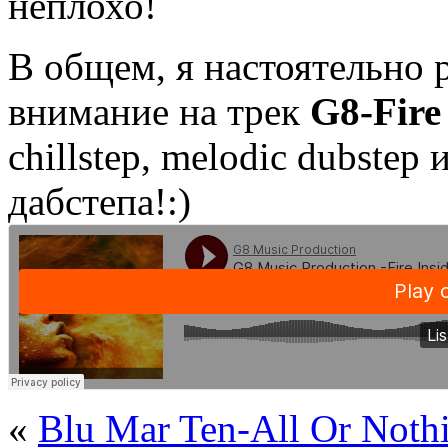
неплохо!
В общем, я настоятельно 
внимание на трек
G8-Fire
chillstep, melodic dubstep
дабстепа!:)
«
Blu Mar Ten-All Or Noth