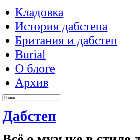
Кладовка
История дабстепа
Британия и дабстеп
Burial
О блоге
Архив
Дабстеп
Всё о музыке в стиле д