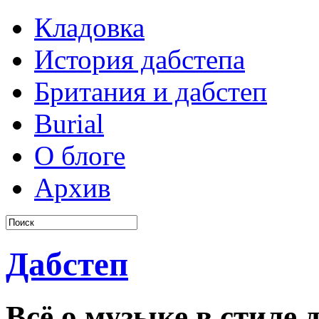
Кладовка
История дабстепа
Британия и дабстеп
Burial
О блоге
Архив
Дабстеп
Всё о музыке в стиле д