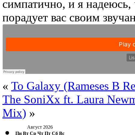
симпатично, и я надеюсь, 
порадует вас своим звуч
«
To Galaxy (Rameses B R
The SoniXx ft. Laura Newm
Mix)
»
Август 2026
Пн
Вт
Ср
Чт
Пт
Сб
Вс