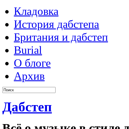
Кладовка
История дабстепа
Британия и дабстеп
Burial
О блоге
Архив
Дабстеп
Всё о музыке в стиле д