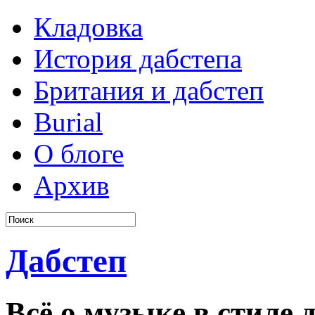
Кладовка
История дабстепа
Британия и дабстеп
Burial
О блоге
Архив
Дабстеп
Всё о музыке в стиле д