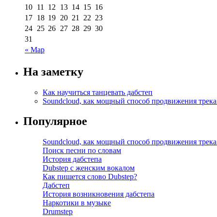
10
11
12
13
14
15
16
17
18
19
20
21
22
23
24
25
26
27
28
29
30
31
« Мар
На заметку
Как научиться танцевать дабстеп
Soundcloud, как мощный способ продвижения трека
Популярное
Soundcloud, как мощный способ продвижения трека
Поиск песни по словам
История дабстепа
Dubstep с женским вокалом
Как пишется слово Dubstep?
Дабстеп
История возникновения дабстепа
Наркотики в музыке
Drumstep