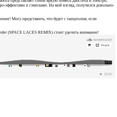
работа представляет собой яркую помесь дабстепа и электро,
тро-эффектами и сэмплами. На мой взгляд, получился довольно-
ение! Могу представить, что будет с танцполом, если
 Order (SPACE LACES REMIX) стоит уделить внимание!