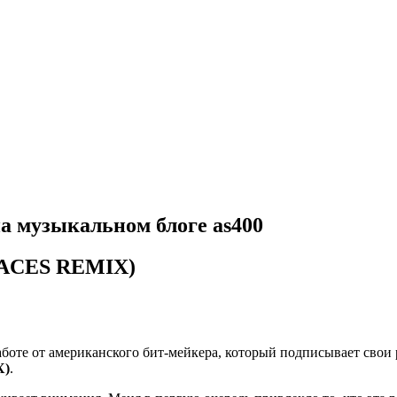
 на музыкальном блоге as400
LACES REMIX)
работе от американского бит-мейкера, который подписывает сво
X)
.