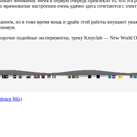
уживает внимания. Меня в первую очередь привлекло то, что эта 
 мрачноватые настроения очень удачно здесь сочетаются с элек
чанием, но в тоже время мощь и драйв этой работы внушают уваж
инимум.
и прочие подобные эксперименты, треку Kroyclub — New World
bstep Mix)