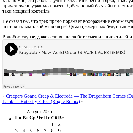
Как по мне, эта работа звучит весьма интересно и ярко, и засл
причем очень удачную помесь. Дабстеповый бас-лайн и немного
таки мощный коктейль.
Не сказал бы, что трек прямо поражает воображение своим зву
поставить там такой «триллер»! Думаю, «жертвы» будут, как м
В любом случае, даже если вы не любите смешивание стилей 
«
Creepers Gonna Creep & Electrode — The Dragonborn Comes (Du
Lamb — Butterfly Effect (Rogue Remix)
»
Август 2026
Пн
Вт
Ср
Чт
Пт
Сб
Вс
1
2
3
4
5
6
7
8
9