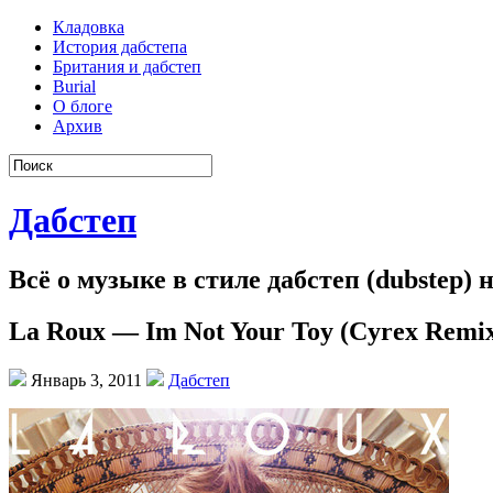
Кладовка
История дабстепа
Британия и дабстеп
Burial
О блоге
Архив
Дабстеп
Всё о музыке в стиле дабстеп (dubstep)
La Roux — Im Not Your Toy (Cyrex Remi
Январь 3, 2011
Дабстеп