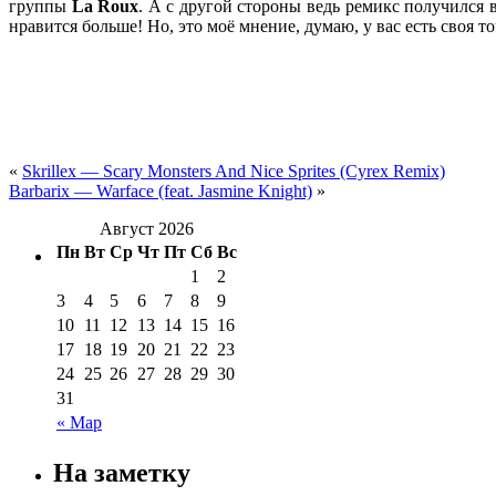
группы
La Roux
. А с другой стороны ведь ремикс получился 
нравится больше! Но, это моё мнение, думаю, у вас есть своя т
«
Skrillex — Scary Monsters And Nice Sprites (Cyrex Remix)
Barbarix — Warface (feat. Jasmine Knight)
»
Август 2026
Пн
Вт
Ср
Чт
Пт
Сб
Вс
1
2
3
4
5
6
7
8
9
10
11
12
13
14
15
16
17
18
19
20
21
22
23
24
25
26
27
28
29
30
31
« Мар
На заметку