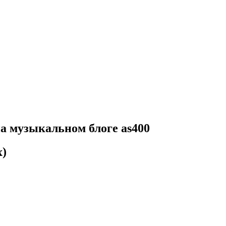
 на музыкальном блоге as400
x)