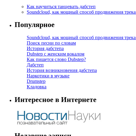
Как научиться танцевать дабстеп
Soundcloud, как мощный способ продвижения трека
Популярное
Soundcloud, как мощный способ продвижения трека
Поиск песни по словам
История дабстепа
Dubstep с женским вокалом
Как пишется слово Dubstep?
Дабстеп
История возникновения дабстепа
Наркотики в музыке
Drumstep
Кладовка
Интересное в Интернете
Недавние записи