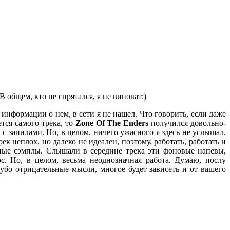
 В общем, кто не спрятался, я не виноват:)
 информации о нем, в сети я не нашел. Что говорить, если даже
ется самого трека, то
Zone Of The Enders
получился довольно-
с запилами. Но, в целом, ничего ужасного я здесь не услышал.
рек неплох, но далеко не идеален, поэтому, работать, работать и
льные сэмплы. Слышали в середине трека эти фоновые напевы,
с. Но, в целом, весьма неоднозначная работа. Думаю, послу
губо отрицательные мысли, многое будет зависеть и от вашего