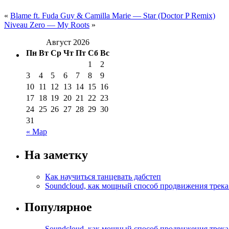
«
Blame ft. Fuda Guy & Camilla Marie — Star (Doctor P Remix)
Niveau Zero — My Roots
»
Август 2026
Пн
Вт
Ср
Чт
Пт
Сб
Вс
1
2
3
4
5
6
7
8
9
10
11
12
13
14
15
16
17
18
19
20
21
22
23
24
25
26
27
28
29
30
31
« Мар
На заметку
Как научиться танцевать дабстеп
Soundcloud, как мощный способ продвижения трека
Популярное
Soundcloud, как мощный способ продвижения трека