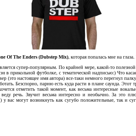
one Of The Enders (Dubstep Mix)
, которая попалась мне на глаза.
является супер-популярным. По крайней мере, какой-то полезной
мэн в прикольной футболке, с тематической надписью:) Что каса
ер (это настоящее имя автора) все-таки немного перегнул палку 
аботать. Безспорно, парню есть куда расти в плане саунда. Этот т
 хочется отметить такой момент, как весьма интересные вока
веду речь. Звучит весьма интересно и необычно. За это плю
) у вас могут возникнуть как сугубо положительные, так и су