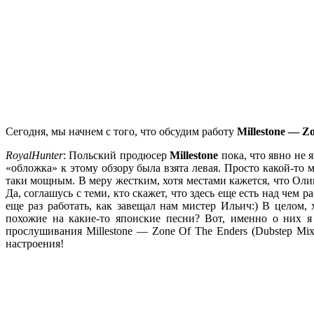
Сегодня, мы начнем с того, что обсудим работу
Millestone — Z
RoyalHunter
: Польский продюсер
Millestone
пока, что явно не 
«обложка» к этому обзору была взята левая. Просто какой-то 
таки мощным. В меру жестким, хотя местами кажется, что Олив
Да, соглашусь с теми, кто скажет, что здесь еще есть над чем р
еще раз работать, как завещал нам мистер Ильич:) В целом,
похожие на какие-то японские песни? Вот, именно о них я 
прослушивания Millestone — Zone Of The Enders (Dubstep Mix
настроения!