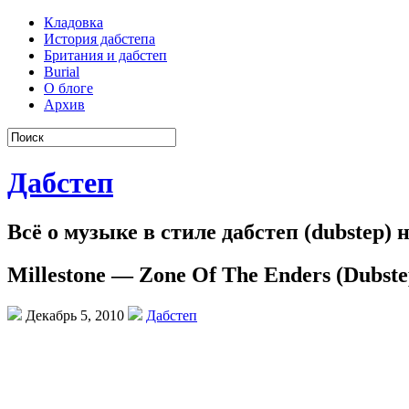
Кладовка
История дабстепа
Британия и дабстеп
Burial
О блоге
Архив
Дабстеп
Всё о музыке в стиле дабстеп (dubstep)
Millestone — Zone Of The Enders (Dubst
Декабрь 5, 2010
Дабстеп