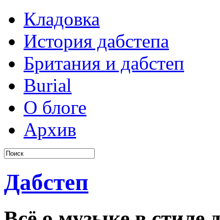
Кладовка
История дабстепа
Британия и дабстеп
Burial
О блоге
Архив
Дабстеп
Всё о музыке в стиле д