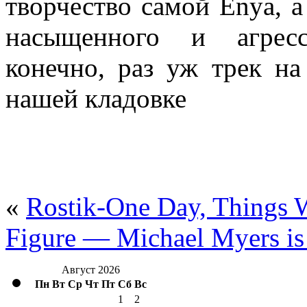
творчество самой Enya, а
насыщенного и агресс
конечно, раз уж трек н
нашей кладовке
«
Rostik-One Day, Things W
Figure — Michael Myers is
Август 2026
Пн
Вт
Ср
Чт
Пт
Сб
Вс
1
2