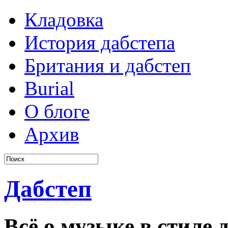
Кладовка
История дабстепа
Британия и дабстеп
Burial
О блоге
Архив
Дабстеп
Всё о музыке в стиле д