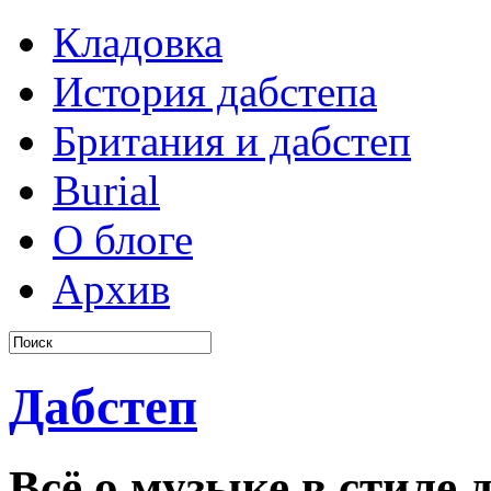
Кладовка
История дабстепа
Британия и дабстеп
Burial
О блоге
Архив
Дабстеп
Всё о музыке в стиле д