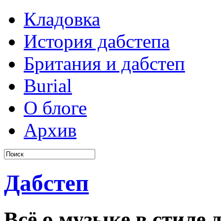
Кладовка
История дабстепа
Британия и дабстеп
Burial
О блоге
Архив
Дабстеп
Всё о музыке в стиле д