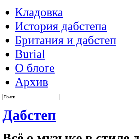
Кладовка
История дабстепа
Британия и дабстеп
Burial
О блоге
Архив
Дабстеп
Всё о музыке в стиле д