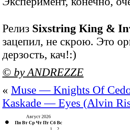
Эксперимент, конечно, оч
Релиз
Sixstring King & I
зацепил, не скрою. Это ор
дерзость, кач!:)
© by ANDREZZE
«
Muse — Knights Of Cedon
Kaskade — Eyes (Alvin Ri
Август 2026
Пн
Вт
Ср
Чт
Пт
Сб
Вс
1
2