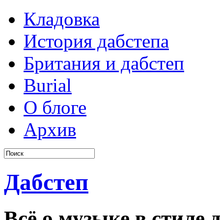
Кладовка
История дабстепа
Британия и дабстеп
Burial
О блоге
Архив
Дабстеп
Всё о музыке в стиле д