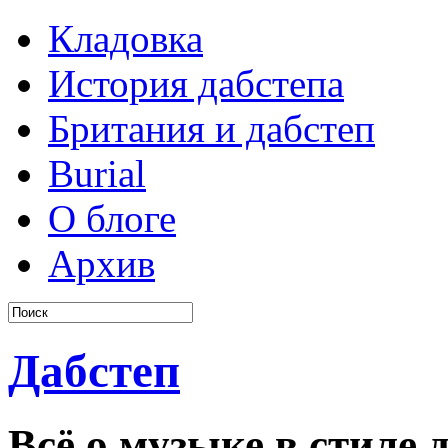
Кладовка
История дабстепа
Британия и дабстеп
Burial
О блоге
Архив
Дабстеп
Всё о музыке в стиле д