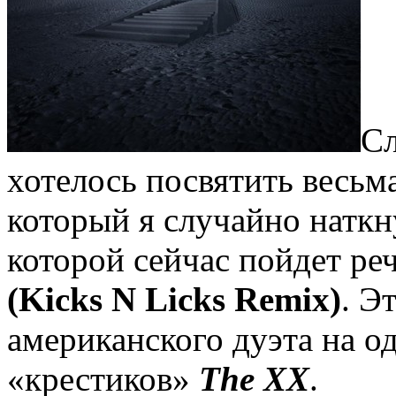
Сл
хотелось посвятить весьма
который я случайно наткну
которой сейчас пойдет р
(Kicks N Licks Remix)
. Э
американского дуэта на о
«крестиков»
The XX
.