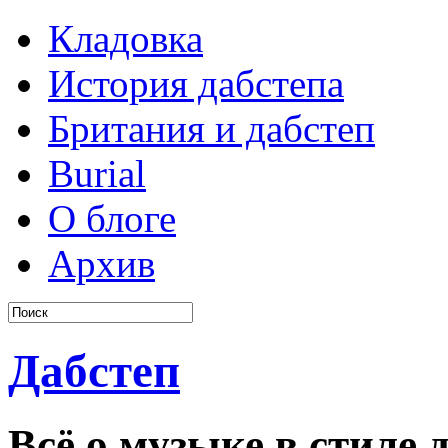
Кладовка
История дабстепа
Британия и дабстеп
Burial
О блоге
Архив
Дабстеп
Всё о музыке в стиле д