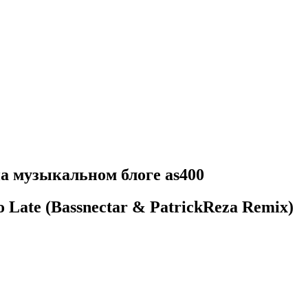
 на музыкальном блоге as400
 Late (Bassnectar & PatrickReza Remix)