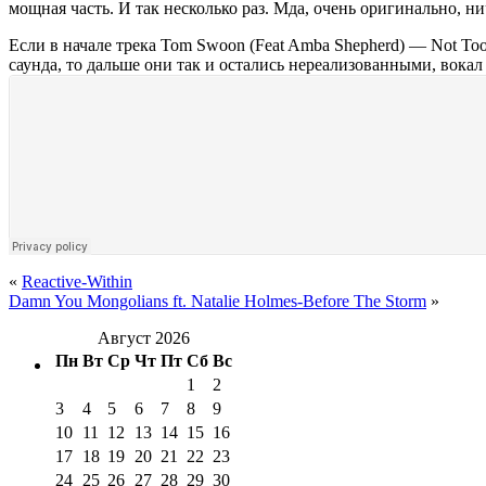
мощная часть. И так несколько раз. Мда, очень оригинально, 
Если в начале трека Tom Swoon (Feat Amba Shepherd) — Not Too L
саунда, то дальше они так и остались нереализованными, вокал 
«
Reactive-Within
Damn You Mongolians ft. Natalie Holmes-Before The Storm
»
Август 2026
Пн
Вт
Ср
Чт
Пт
Сб
Вс
1
2
3
4
5
6
7
8
9
10
11
12
13
14
15
16
17
18
19
20
21
22
23
24
25
26
27
28
29
30