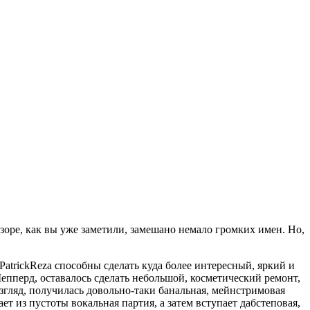
обзоре, как вы уже заметили, замешано немало громких имен. Но,
 PatrickReza способны сделать куда более интересный, яркий и
епперд, оставалось сделать небольшой, косметический ремонт,
 взгляд, получилась довольно-таки банальная, мейнстримовая
т из пустоты вокальная партия, а затем вступает дабстеповая,