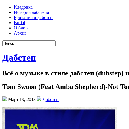
Кладовка
История дабстепа
Британия и дабстеп
Burial
О блоге
Архив
Дабстеп
Всё о музыке в стиле дабстеп (dubstep)
Tom Swoon (Feat Amba Shepherd)-Not Too
Март 19, 2013
Дабстеп