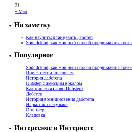
31
« Мар
На заметку
Как научиться танцевать дабстеп
Soundcloud, как мощный способ продвижения трека
Популярное
Soundcloud, как мощный способ продвижения трека
Поиск песни по словам
История дабстепа
Dubstep с женским вокалом
Как пишется слово Dubstep?
Дабстеп
История возникновения дабстепа
Наркотики в музыке
Drumstep
Кладовка
Интересное в Интернете