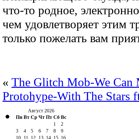
что-то родное, электронное
чем удовлетворяет этим т
только пожелать вам при
«
The Glitch Mob-We Can 
Protohype-With The Stars f
Август 2026
Пн
Вт
Ср
Чт
Пт
Сб
Вс
1
2
3
4
5
6
7
8
9
10
11
12
13
14
15
16