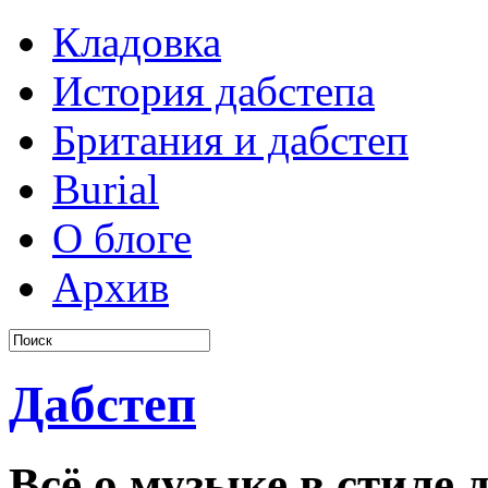
Кладовка
История дабстепа
Британия и дабстеп
Burial
О блоге
Архив
Дабстеп
Всё о музыке в стиле д