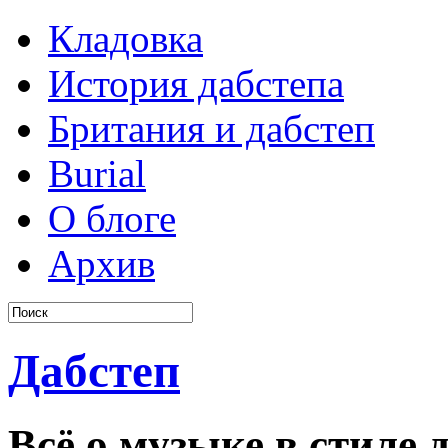
Кладовка
История дабстепа
Британия и дабстеп
Burial
О блоге
Архив
Дабстеп
Всё о музыке в стиле д