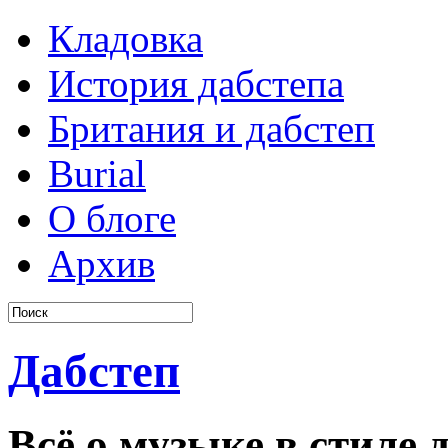
Кладовка
История дабстепа
Британия и дабстеп
Burial
О блоге
Архив
Дабстеп
Всё о музыке в стиле д