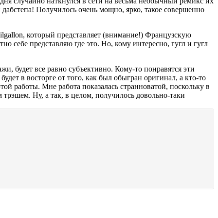
одня случайно наткнулся в сети на весьма необычный ремикс их
 дабстепа! Получилось очень мощно, ярко, такое совершенно
Kilgallon, который представляет (внимание!) Французскую
но себе представляю где это. Но, кому интересно, гугл и гугл
кажи, будет все равно субъективно. Кому-то понравятся эти
дет в восторге от того, как был обыгран оригинал, а кто-то
этой работы. Мне работа показалась странноватой, поскольку в
трэшем. Ну, а так, в целом, получилось довольно-таки