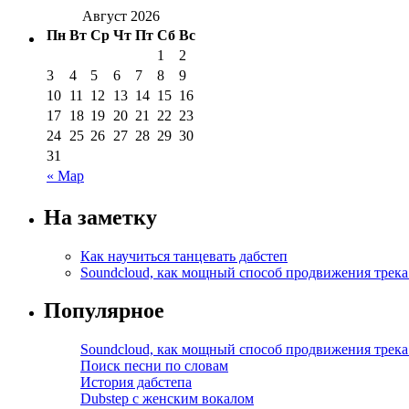
Август 2026
Пн
Вт
Ср
Чт
Пт
Сб
Вс
1
2
3
4
5
6
7
8
9
10
11
12
13
14
15
16
17
18
19
20
21
22
23
24
25
26
27
28
29
30
31
« Мар
На заметку
Как научиться танцевать дабстеп
Soundcloud, как мощный способ продвижения трека
Популярное
Soundcloud, как мощный способ продвижения трека
Поиск песни по словам
История дабстепа
Dubstep с женским вокалом