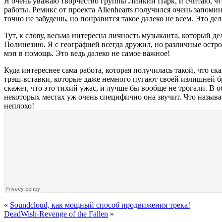
Я очень уважаю творчество группы Линкин Парк, и считаю, что
работы. Ремикс от проекта Alienhearts получился очень запом
точно не забудешь, но понравится такое далеко не всем. Это де
Тут, к слову, весьма интересна личность музыканта, который де
Полинезию. Я с географией всегда дружил, но различные острова
мэп в помощь. Это ведь далеко не самое важное!
Куда интереснее сама работа, которая получилась такой, что ска
трэш-вставки, которые даже немного пугают своей излишней бр
скажет, что это тихий ужас, и лучше бы вообще не трогали. В 
некоторых местах уж очень специфично она звучит. Что называе
неплохо!
«
Soundcloud, как мощный способ продвижения трека!
DeadWish-Revenge of the Fallen
»