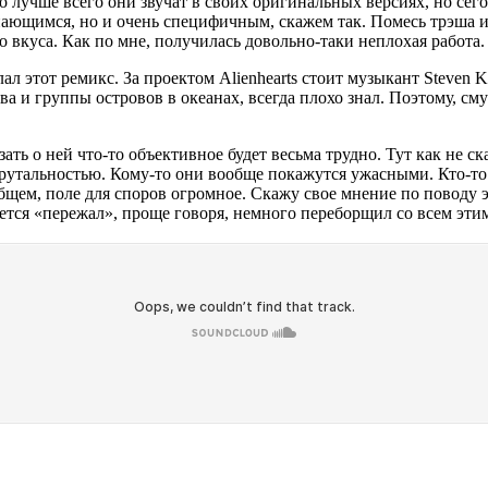
 лучше всего они звучат в своих оригинальных версиях, но сег
инающимся, но и очень специфичным, скажем так. Помесь трэша и
ло вкуса. Как по мне, получилась довольно-таки неплохая работа.
лал этот ремикс. За проектом Alienhearts стоит музыкант Steven 
 и группы островов в океанах, всегда плохо знал. Поэтому, смут
зать о ней что-то объективное будет весьма трудно. Тут как не с
утальностью. Кому-то они вообще покажутся ужасными. Кто-то бу
общем, поле для споров огромное. Скажу свое мнение по поводу 
тся «пережал», проще говоря, немного переборщил со всем этим 