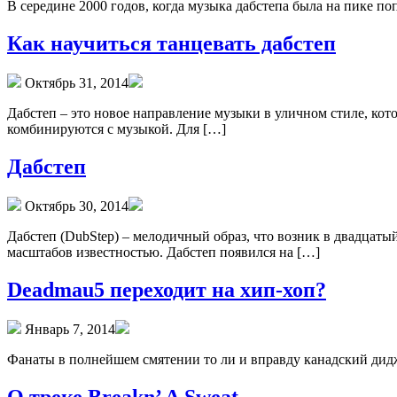
В середине 2000 годов, когда музыка дабстепа была на пике по
Как научиться танцевать дабстеп
Октябрь 31, 2014
Дабстеп – это новое направление музыки в уличном стиле, кот
комбинируются с музыкой. Для […]
Дабстеп
Октябрь 30, 2014
Дабстеп (DubStep) – мелодичный образ, что возник в двадцаты
масштабов известностью. Дабстеп появился на […]
Deadmau5 переходит на хип-хоп?
Январь 7, 2014
Фанаты в полнейшем смятении то ли и вправду канадский дидже
О треке Breakn’ A Sweat