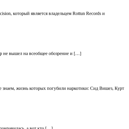
sion, который является владельцем Rottun Records и
пор не вышел на всеобщее обозрение и […]
ее знаем, жизнь которых погубили наркотики: Сид Вишез, Курт
понравилась, а вот кто […]