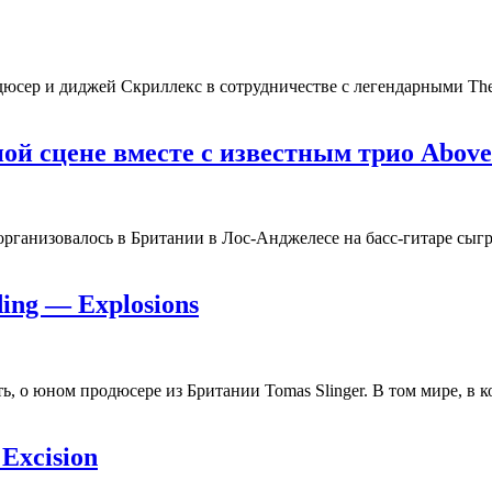
юсер и диджей Скриллекс в сотрудничестве с легендарными The 
ной сцене вместе с известным трио Abov
, организовалось в Британии в Лос-Анджелесе на басс-гитаре с
ding — Explosions
ть, о юном продюсере из Британии Tomas Slinger. В том мире, в
Excision