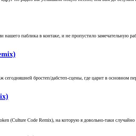
нашего паблика в контаке, и не пропустило замечательную работ
emix)
 сегодняшней бростеп/дабстеп-сцены, где царит в основном пер
ix)
n (Culture Code Remix), на которую я довольно-таки случайно н