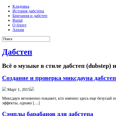
Кладовка
История дабстепа
Британия и дабстеп
Burial
О блоге
Архив
Дабстеп
Всё о музыке в стиле дабстеп (dubstep)
Создание и проверка миксдауна дабсте
Март 1, 2015
Миксдаун мгновенно покажет, кто именно здесь еще безусый по
эффекты, однако […]
Сэмплы барабанов для дабстепа