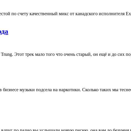
той по счету качественный микс от канадского исполнителя Exci
ода
 Trung. Этот трек мало того что очень старый, он ещё и до сих 
в бизнесе музыки подсела на наркотики. Сколько таких мы тесн
ак вдруг по радио вы услышали новую песню, она вам до безумия 